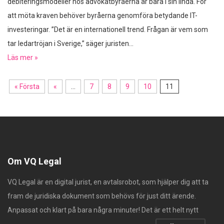
debiteringsmodeller hos advokatbyråerna är bara i sin linda. För
att möta kraven behöver byråerna genomföra betydande IT-
investeringar. ”Det är en internationell trend. Frågan är vem som
tar ledartröjan i Sverige,” säger juristen...
Läs mer »
« Första
«
...
7
8
9
10
11
Om VQ Legal
VQ Legal är en digital jurist, en avtalsrobot, som hjälper dig att ta
fram de juridiska dokument som behövs för just ditt ärende.
Anpassat och klart på bara några minuter! Det är ett helt nytt