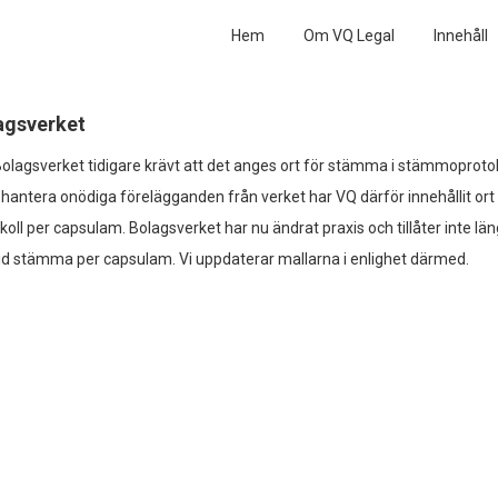
Hem
Om VQ Legal
Innehåll
lagsverket
Bolagsverket tidigare krävt att det anges ort för stämma i stämmoprotok
 hantera onödiga förelägganden från verket har VQ därför innehållit ort
l per capsulam. Bolagsverket har nu ändrat praxis och tillåter inte län
id stämma per capsulam. Vi uppdaterar mallarna i enlighet därmed.