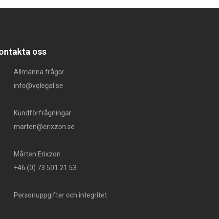
ontakta oss
Allmänna frågor
info@vqlegal.se
Kundförfrågningar
marten@erixzon.se
Mårten Erixzon
+46 (0) 73 501 21 53
Personuppgifter och integritet