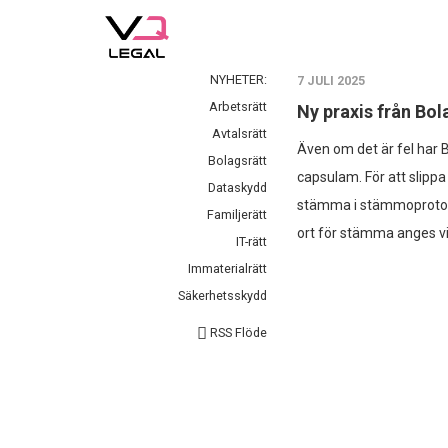
NYHETER:
7 JULI 2025
Arbetsrätt
Ny praxis från Bo
Avtalsrätt
Även om det är fel har 
Bolagsrätt
capsulam. För att slippa
Dataskydd
stämma i stämmoprotokol
Familjerätt
ort för stämma anges v
IT-rätt
Immaterialrätt
Säkerhetsskydd
RSS Flöde