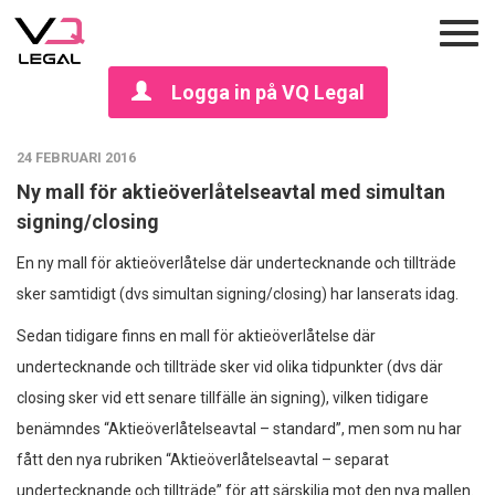
Logga in på VQ Legal
24 FEBRUARI 2016
Ny mall för aktieöverlåtelseavtal med simultan
signing/closing
En ny mall för aktieöverlåtelse där undertecknande och tillträde
sker samtidigt (dvs simultan signing/closing) har lanserats idag.
Sedan tidigare finns en mall för aktieöverlåtelse där
undertecknande och tillträde sker vid olika tidpunkter (dvs där
closing sker vid ett senare tillfälle än signing), vilken tidigare
benämndes “Aktieöverlåtelseavtal – standard”, men som nu har
fått den nya rubriken “Aktieöverlåtelseavtal – separat
undertecknande och tillträde” för att särskilja mot den nya mallen.