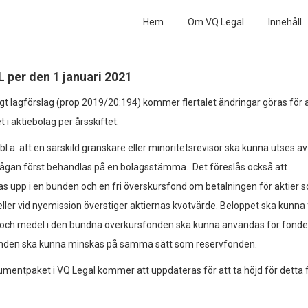
Hem
Om VQ Legal
Innehåll
 per den 1 januari 2021
agt lagförslag (prop 2019/20:194) kommer flertalet ändringar göras för 
 i aktiebolag per årsskiftet.
 bl.a. att en särskild granskare eller minoritetsrevisor ska kunna utses av
rågan först behandlas på en bolagsstämma. Det föreslås också att
s upp i en bunden och en fri överskursfond om betalningen för aktier 
eller vid nyemission överstiger aktiernas kvotvärde. Beloppet ska kunna
 och medel i den bundna överkursfonden ska kunna användas för fonde
nden ska kunna minskas på samma sätt som reservfonden.
kumentpaket i VQ Legal kommer att uppdateras för att ta höjd för detta 