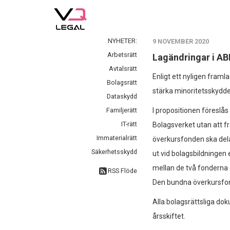
NYHETER:
9 NOVEMBER 2020
Arbetsrätt
Lagändringar i ABL
Avtalsrätt
Enligt ett nyligen framl
Bolagsrätt
stärka minoritetsskyddet
Dataskydd
Familjerätt
I propositionen föreslås
IT-rätt
Bolagsverket utan att f
Immaterialrätt
överkursfonden ska dela
Säkerhetsskydd
ut vid bolagsbildningen 
mellan de två fonderna
RSS Flöde
Den bundna överkursfo
Alla bolagsrättsliga do
årsskiftet.