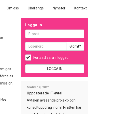
Om oss
Challenge
Nyheter
Kontakt
Logga in
att
Glömt?
Fortsätt vara inloggad
LOGGA IN
som ges
 fördelas
mission.
MARS 19, 2026
Uppdaterade IT-avtal
från
Avtalen avseende projekt- och
konsultuppdrag inom IT-rätten har