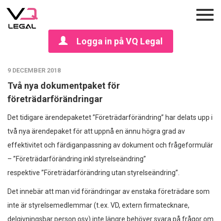
Logga in på VQ Legal
9 DECEMBER 2018
Två nya dokumentpaket för
företrädarförändringar
Det tidigare ärendepaketet ”Företrädarförändring” har delats upp i
två nya ärendepaket för att uppnå en ännu högra grad av
effektivitet och färdiganpassning av dokument och frågeformulär
– ”Företrädarförändring inkl styrelseändring”
respektive ”Företrädarförändring utan styrelseändring”.
Det innebär att man vid förändringar av enstaka företrädare som
inte är styrelsemedlemmar (t.ex. VD, extern firmatecknare,
delgivningsbar person osv) inte längre behöver svara på frågor om