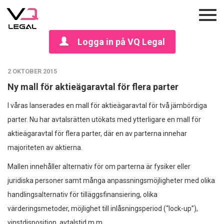
Logga in på VQ Legal
2 OKTOBER 2015
Ny mall för aktieägaravtal för flera parter
I våras lanserades en mall för aktieägaravtal för två jämbördiga
parter. Nu har avtalsrätten utökats med ytterligare en mall för
aktieägaravtal för flera parter, där en av parterna innehar
majoriteten av aktierna.
Mallen innehåller alternativ för om parterna är fysiker eller
juridiska personer samt många anpassningsmöjligheter med olika
handlingsalternativ för tilläggsfinansiering, olika
värderingsmetoder, möjlighet till inlåsningsperiod (“lock-up”),
vinstdisposition, avtalstid m.m.