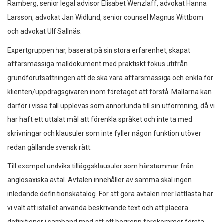
Ramberg, senior legal advisor Elisabet Wenzlaff, advokat Hanna
Larsson, advokat Jan Widlund, senior counsel Magnus Wittbom
och advokat Ulf Sallnäs.
Expertgruppen har, baserat på sin stora erfarenhet, skapat
affärsmässiga malldokument med praktiskt fokus utifrån
grundförutsättningen att de ska vara affärsmässiga och enkla för
klienten/uppdragsgivaren inom företaget att förstå. Mallarna kan
därför i vissa fall upplevas som annorlunda till sin utformning, då vi
har haft ett uttalat mål att förenkla språket och inte ta med
skrivningar och klausuler som inte fyller någon funktion utöver
redan gällande svensk rätt.
Till exempel undviks tilläggsklausuler som härstammar från
anglosaxiska avtal. Avtalen innehåller av samma skäl ingen
inledande definitionskatalog. För att göra avtalen mer lättlästa har
vi valt att istället använda beskrivande text och att placera
definitioner i samband med att ett begrepp förekommer första