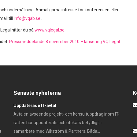
r och underhållning. Anmäl gärna intresse för konferensen eller
ail till
info@vqab.se
.
Legal hittar du på
www.vqlegal.se
.
ndet:
Pressmeddelande 8 november 2010 – lansering VQ Legal
Senaste nyheterna
K
Uppdaterade IT-avtal
Avtalen avseende projekt- och konsultuppdrag inom IT-
rätten har uppdaterats och utökats betydligt, i
t
samarbete med Wikström & Partners. Båda...