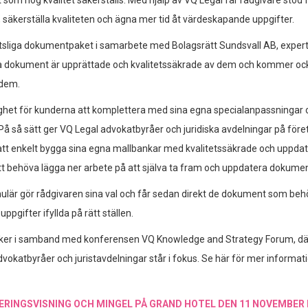
som hög kvalitet säkerställs. Med hjälp av VQ Legal får rådgivare stöd f
e, säkerställa kvaliteten och ägna mer tid åt värdeskapande uppgifter.
ttsliga dokumentpaket i samarbete med Bolagsrätt Sundsvall AB, exper
ga dokument är upprättade och kvalitetssäkrade av dem och kommer oc
 dem.
ighet för kunderna att komplettera med sina egna specialanpassningar 
å så sätt ger VQ Legal advokatbyråer och juridiska avdelningar på före
att enkelt bygga sina egna mallbankar med kvalitetssäkrade och uppda
t behöva lägga ner arbete på att själva ta fram och uppdatera dokume
mulär gör rådgivaren sina val och får sedan direkt de dokument som beh
pgifter ifyllda på rätt ställen.
sker i samband med konferensen VQ Knowledge and Strategy Forum, dä
dvokatbyråer och juristavdelningar står i fokus. Se här för mer informa
RINGSVISNING OCH MINGEL PÅ GRAND HOTEL DEN 11 NOVEMBER K