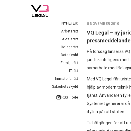
NYHETER:
8 NOVEMBER 2010
Arbetsrätt
VQ Legal – ny jur
Avtalsrätt
pressmeddelande
Bolagsrätt
På torsdag lanseras VQ 
Dataskydd
juridisk intelligens med 
Familjerätt
samarbete med Bolagsrä
IT-rätt
Immaterialrätt
Med VQ Legal får juriste
Säkerhetsskydd
hjälp av modern teknik h
tjänst. Användaren fylle
RSS Flöde
Systemet genererar då 
ifyllda på rätt ställen.
Tidsåtgången för att ut