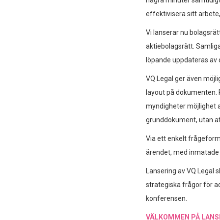
några minuter samtidigt 
effektivisera sitt arbet
Vi lanserar nu bolagsrä
aktiebolagsrätt. Samli
löpande uppdateras av
VQ Legal ger även möjl
layout på dokumenten. P
myndigheter möjlighet 
grunddokument, utan at
Via ett enkelt frågefor
ärendet, med inmatade up
Lansering av VQ Legal 
strategiska frågor för a
konferensen.
VÄLKOMMEN PÅ LANSE